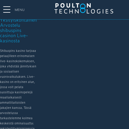
MENU
Yksityiskohtainen
Arvostelu
shibuspins
casinon Live-
kasinosta
Shibuspins kasino tarjoaa
pelaajilleen erinomaisen
live-kasinokokemuksen,
joka yhdistää jännityksen
ja sosiaalisen
vuorovaikutuksen. Live-
kasino on erityinen alue,
jossa voit pelata
suosittuja kasinopelejä
reaaliaikaisesti
ammattitaitoisten
jakajien kanssa. Tässä
arvostelussa
tarkastelemme kolmea
keskeistä ominaisuutta:
rekisteröitymisprosessia,