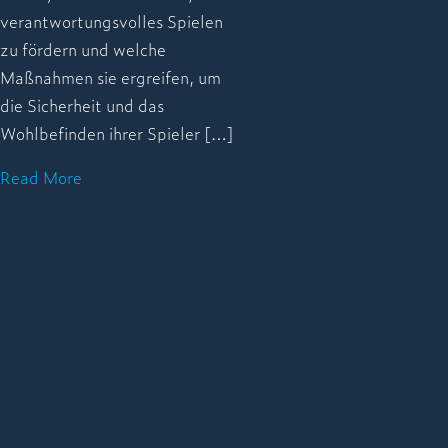
verantwortungsvolles Spielen
zu fördern und welche
Maßnahmen sie ergreifen, um
die Sicherheit und das
Wohlbefinden ihrer Spieler […]
Read More