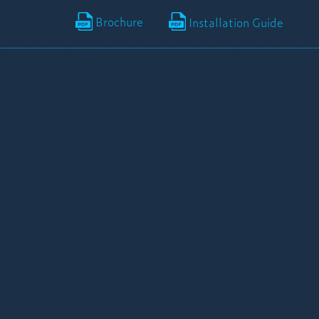
Brochure
Installation Guide