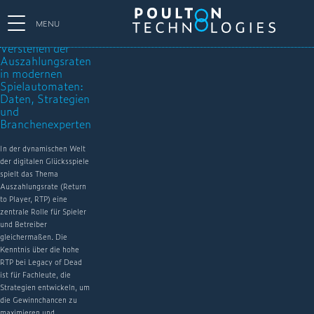
MENU
Verstehen der
Auszahlungsraten
in modernen
Spielautomaten:
Daten, Strategien
und
Branchenexperten
In der dynamischen Welt
der digitalen Glücksspiele
spielt das Thema
Auszahlungsrate (Return
to Player, RTP) eine
zentrale Rolle für Spieler
und Betreiber
gleichermaßen. Die
Kenntnis über die hohe
RTP bei Legacy of Dead
ist für Fachleute, die
Strategien entwickeln, um
die Gewinnchancen zu
maximieren und