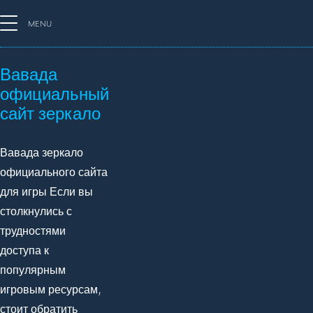
MENU
Вавада
официальный
сайт зеркало
Вавада зеркало
официального сайта
для игры Если вы
столкнулись с
трудностями
доступа к
популярным
игровым ресурсам,
стоит обратить