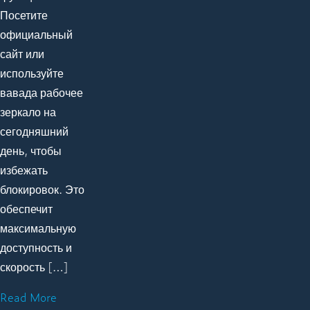
Посетите
официальный
сайт или
используйте
вавада рабочее
зеркало на
сегодняшний
день, чтобы
избежать
блокировок. Это
обеспечит
максимальную
доступность и
скорость […]
Read More