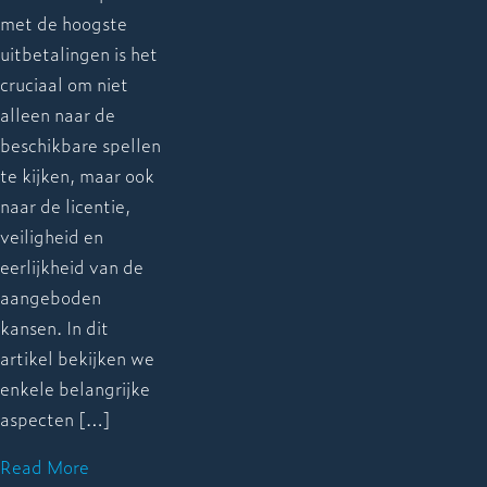
met de hoogste
uitbetalingen is het
cruciaal om niet
alleen naar de
beschikbare spellen
te kijken, maar ook
naar de licentie,
veiligheid en
eerlijkheid van de
aangeboden
kansen. In dit
artikel bekijken we
enkele belangrijke
aspecten […]
Read More