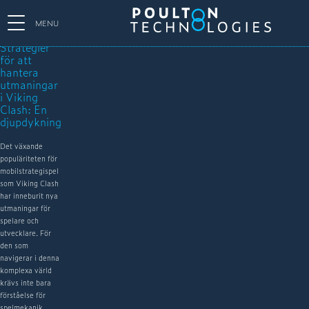
MENU
Strategier
för att
hantera
utmaningar
i Viking
Clash: En
djupdykning
Det växande
populäriteten för
mobilstrategispel
som Viking Clash
har inneburit nya
utmaningar för
spelare och
utvecklare. För
den som
navigerar i denna
komplexa värld
krävs inte bara
förståelse för
spelmekanik,