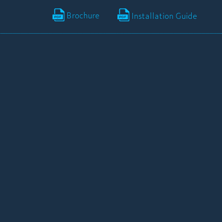
Brochure
Installation Guide