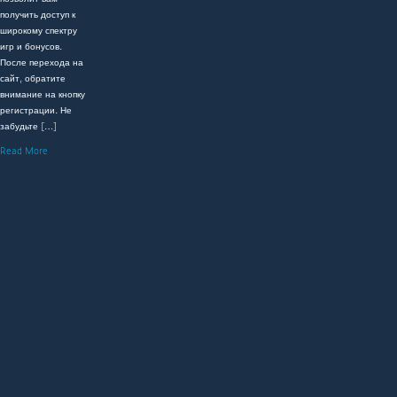
получить доступ к
широкому спектру
игр и бонусов.
После перехода на
сайт, обратите
внимание на кнопку
регистрации. Не
забудьте […]
Read More