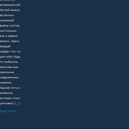
возможностей.
На ней можно
встретить
огромный
выбор слотов,
настольных
игр и живого
казино. Здесь
каждый
найдет что-то
для себя, будь
то любитель
классики или
поклонник
современных
новинок.
Однако есть и
моменты,
которые стоит
учитывать […]
Read More