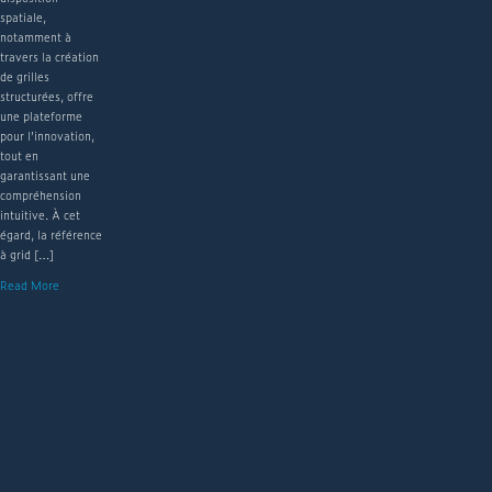
spatiale,
notamment à
travers la création
de grilles
structurées, offre
une plateforme
pour l’innovation,
tout en
garantissant une
compréhension
intuitive. À cet
égard, la référence
à grid […]
Read More