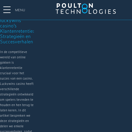
MENU
luckywins
casino’s
Klantenretentie:
Strategieën en
Succesverhalen
In de competitieve
wereld van online
gokken is
klantenretentie
cruciaal voor het
succes van een casino.
Luckywins casino heeft
verschillende
strategieën ontwikkeld
om spelers tevreden te
houden en hen terug te
laten keren. In dit
artikel bespreken we
deze strategieën en
delen we enkele
succesverhalen, zodat