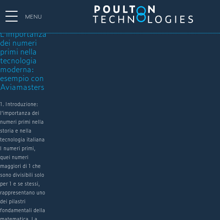
MENU
L’importanza
dei numeri
primi nella
tecnologia
moderna:
esempio con
Aviamasters
1. Introduzione:
l’importanza dei
numeri primi nella
storia e nella
tecnologia italiana
I numeri primi,
quei numeri
maggiori di 1 che
sono divisibili solo
per 1 e se stessi,
rappresentano uno
dei pilastri
fondamentali della
matematica. La