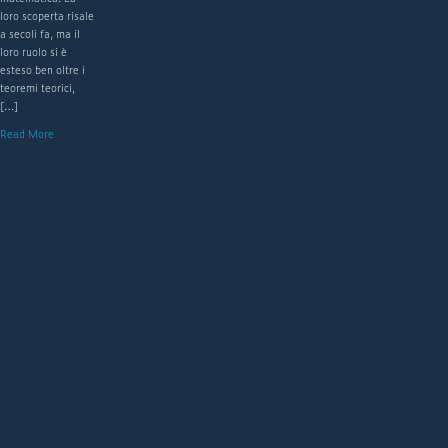
loro scoperta risale
a secoli fa, ma il
loro ruolo si è
esteso ben oltre i
teoremi teorici,
[…]
Read More