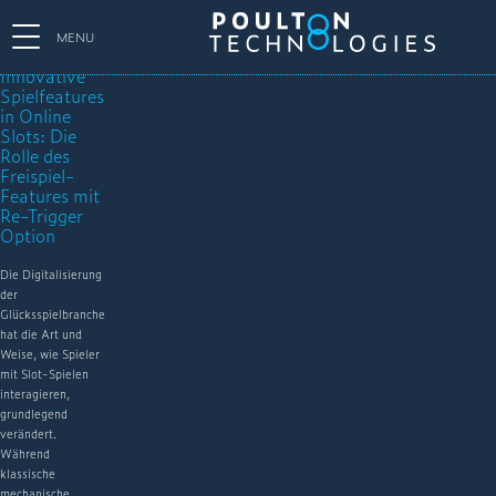
MENU
Innovative
Spielfeatures
in Online
Slots: Die
Rolle des
Freispiel-
Features mit
Re-Trigger
Option
Die Digitalisierung
der
Glücksspielbranche
hat die Art und
Weise, wie Spieler
mit Slot-Spielen
interagieren,
grundlegend
verändert.
Während
klassische
mechanische