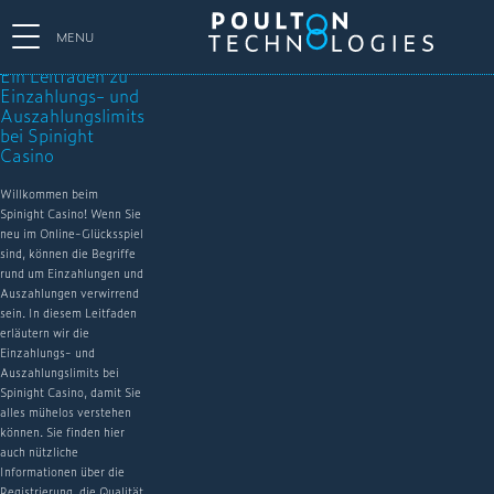
MENU
Ein Leitfaden zu
Einzahlungs- und
Auszahlungslimits
bei Spinight
Casino
Willkommen beim
Spinight Casino! Wenn Sie
neu im Online-Glücksspiel
sind, können die Begriffe
rund um Einzahlungen und
Auszahlungen verwirrend
sein. In diesem Leitfaden
erläutern wir die
Einzahlungs- und
Auszahlungslimits bei
Spinight Casino, damit Sie
alles mühelos verstehen
können. Sie finden hier
auch nützliche
Informationen über die
Registrierung, die Qualität