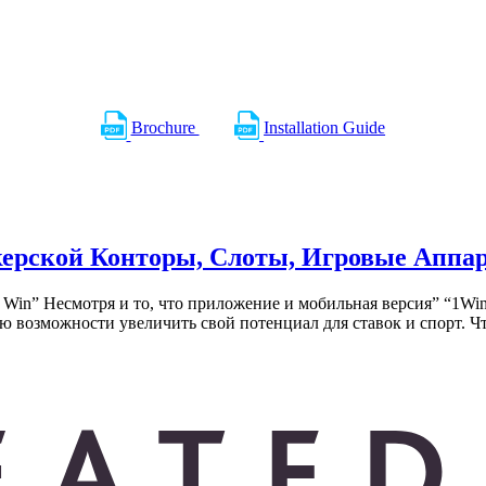
Brochure
Installation Guide
керской Конторы, Слоты, Игровые Аппа
Win” Несмотря и то, что приложение и мобильная версия” “1Wi
 возможности увеличить свой потенциал для ставок и спорт. Чт