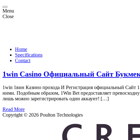
Menu
Close
Home
Specifications
Contact
1win Casino Официальный Сайт Букме
1win 1вин Казино прохода И Регистрация официальный Сайт 1 
ними. Подобным образом, 1Win Bet предоставляет превосходную
лишь можно зарегистрировать один аккаунт! […]
Read More
Copyright © 2026 Poulton Technologies