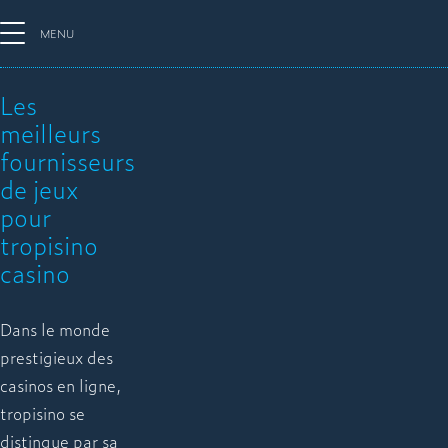
MENU
Les
meilleurs
fournisseurs
de jeux
pour
tropisino
casino
Dans le monde
prestigieux des
casinos en ligne,
tropisino se
distingue par sa