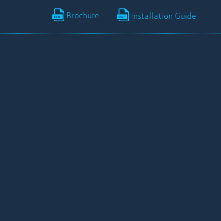
Brochure
Installation Guide