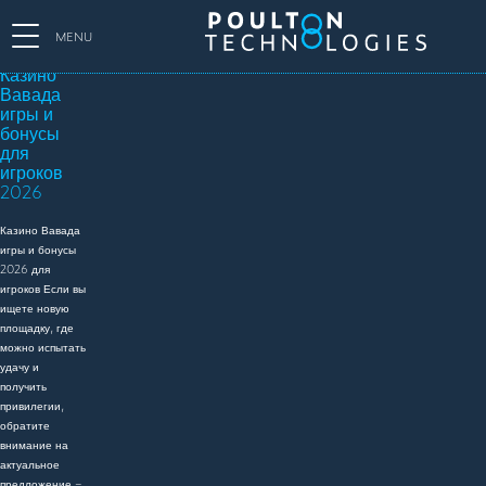
MENU
Казино
Вавада
игры и
бонусы
для
игроков
2026
Казино Вавада
игры и бонусы
2026 для
игроков Если вы
ищете новую
площадку, где
можно испытать
удачу и
получить
привилегии,
обратите
внимание на
актуальное
предложение –